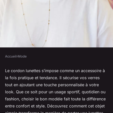
Accueil
›
Mode
MODE
Cordon lunettes : l'accessoire
Le cordon lunettes s’impose comme un accessoire à
la fois pratique et tendance. Il sécurise vos verres
stylé pour garder vos verres en
tout en ajoutant une touche personnalisée à votre
sécurité
look. Que ce soit pour un usage sportif, quotidien ou
fashion, choisir le bon modèle fait toute la différence
Eliott
•
25 juin 2025
•
4 min de lecture
entre confort et style. Découvrez comment cet objet