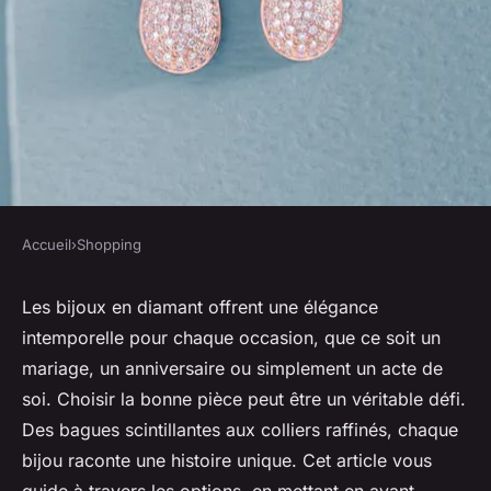
Accueil
›
Shopping
SHOPPING
Bijoux diamant : elegants
Les bijoux en diamant offrent une élégance
intemporelle pour chaque occasion, que ce soit un
choix pour toutes les occasions
mariage, un anniversaire ou simplement un acte de
soi. Choisir la bonne pièce peut être un véritable défi.
Eliott
•
27 avril 2025
•
5 min de lecture
Des bagues scintillantes aux colliers raffinés, chaque
bijou raconte une histoire unique. Cet article vous