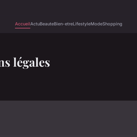
Accueil
Actu
Beaute
Bien-etre
Lifestyle
Mode
Shopping
s légales