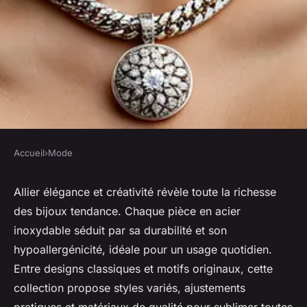
Accueil
›
Mode
MODE
Les bijoux tendance : élégance
Allier élégance et créativité révèle toute la richesse
des bijoux tendance. Chaque pièce en acier
et créativité à chaque pièce
inoxydable séduit par sa durabilité et son
hypoallergénicité, idéale pour un usage quotidien.
Eliott
•
5 juillet 2025
•
5 min de lecture
Entre designs classiques et motifs originaux, cette
collection propose styles variés, ajustements