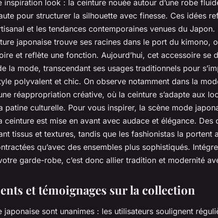
 inspiration look : la ceinture nouée autour d’une robe fluid
aute pour structurer la silhouette avec finesse. Ces idées ref
 artisanal et les tendances contemporaines venues du Japon.
einture japonaise trouve ses racines dans le port du kimono
oire et reflète une fonction. Aujourd’hui, cet accessoire se
e la mode, transcendant ses usages traditionnels pour s’
tyle polyvalent et chic. On observe notamment dans la mod
e réappropriation créative, où la ceinture s’adapte aux loo
 patine culturelle. Pour vous inspirer, la scène mode japon
a ceinture est mise en avant avec audace et élégance. Des 
nt tissus et textures, tandis que les fashionistas la portent 
ntractées qu’avec des ensembles plus sophistiqués. Intégre
otre garde-robe, c’est donc allier tradition et modernité ave
ients et témoignages sur la collection
e japonaise sont unanimes : les utilisateurs soulignent régul