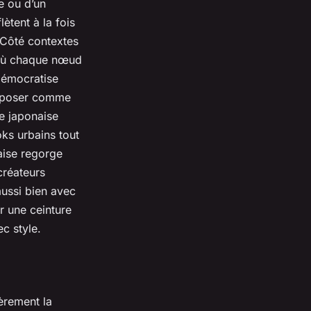
e ou d’un
lètent à la fois
 Côté contextes
, où chaque nœud
 démocratise
imposer comme
e japonaise
ks urbains tout
aise regorge
créateurs
aussi bien avec
r une ceinture
c style.
ièrement la