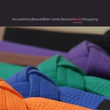
Accueil
Actu
Beaute
Bien-etre
Lifestyle
Mode
Shopping