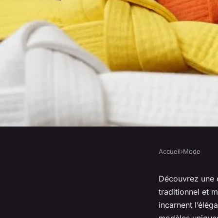
Accueil
›
Mode
MODE
Explore les meilleur
Découvrez une co
traditionnel et 
japonaises de notre 
incarnent l’élég