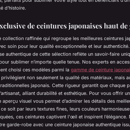
 parfaits pour sublimer votre style tout en bénéficiant d’u
é d’histoire.
exclusive de ceintures japonaises haut d
collection raffinée qui regroupe les meilleures ceintures j
ec soin pour leur qualité exceptionnelle et leur authenticit
se authentique de cette sélection reflète un savoir-faire uni
 pour sublimer n’importe quelle tenue. Nos experts en acces
ent choisi ces modèles parmi la
gamme de ceinture japona
 privilégient non seulement la qualité des matériaux, mais a
raditionnelles japonais. Cette rigueur garantit que chaque p
’artisanat, alliant durabilité et esthétique. Pour vous offrir 
 aperçu visuel vous permet d’admirer les détails des meille
ce soit par leurs textures fines, leurs couleurs harmonieuse
quées, ces ceintures captivent l'œil et inspirent l’élégance.
tre garde-robe avec une ceinture japonaise authentique iss