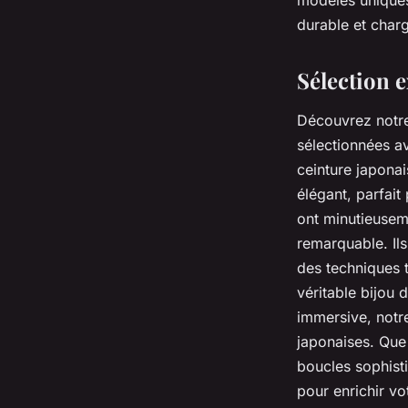
modèles uniques,
durable et charg
Eliott
•
18 novembre 2025
•
8 min de lecture
Sélection 
Découvrez notre 
sélectionnées av
ceinture japonai
élégant, parfait
ont minutieusem
remarquable. Ils
des techniques t
véritable bijou d
immersive, notre
japonaises. Que 
boucles sophisti
pour enrichir vo