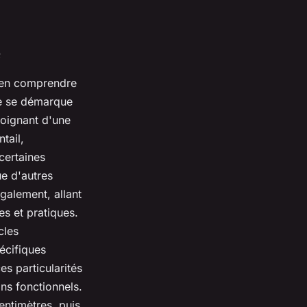
e
bien comprendre
re se démarque
moignant d'une
tail,
certaines
ue d'autres
galement, allant
es et pratiques.
cles
écifiques
es particularités
ns fonctionnels.
centimètres, puis