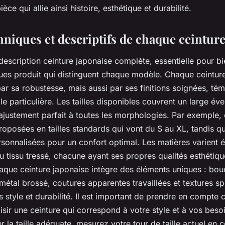
èce qui allie ainsi histoire, esthétique et durabilité.
hniques et descriptifs de chaque ceintur
escription ceinture japonaise complète, essentielle pour 
iques produit qui distinguent chaque modèle. Chaque ceintu
ar sa robustesse, mais aussi par ses finitions soignées, té
le particulière. Les tailles disponibles couvrent un large éven
ajustement parfait à toutes les morphologies. Par exemple, 
roposées en tailles standards qui vont du S au XL, tandis q
sonnalisées pour un confort optimal. Les matières varient é
u tissu tressé, chacune ayant ses propres qualités esthétiqu
aque ceinture japonaise intègre des éléments uniques : bou
métal brossé, coutures apparentes travaillées et textures sp
is style et durabilité. Il est important de prendre en compte c
sir une ceinture qui correspond à votre style et à vos besoi
r la taille adéquate, mesurez votre tour de taille actuel en 