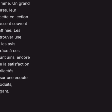
 gamme. Un grand
res, leur
cette collection.
passent souvent
affinée. Les
 trouver une
 les avis
Grâce à ces
ant ainsi encore
e la satisfaction
ollectés
sur une écoute
oduits,
gant.