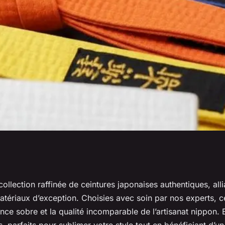
es ceintures
llection raffinée de ceintures japonaises authentiques, allia
matériaux d’exception. Choisies avec soin par nos experts, c
collection raffinée
ance sobre et la qualité incomparable de l’artisanat nippon.