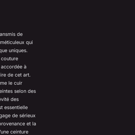
transmis de
 méticuleux qui
ique uniques.
 couture
e accordée à
re de cet art.
me le cuir
teintes selon des
évité des
t essentielle
 gage de sérieux
 provenance et la
’une ceinture