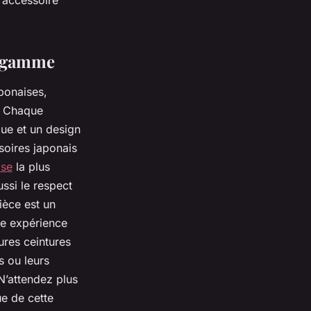
n accessoire
e gamme
aponaises,
é. Chaque
que et un design
soires japonais
ise
la plus
ussi le respect
ièce est un
une expérience
ures ceintures
s ou leurs
 N’attendez plus
ue de cette