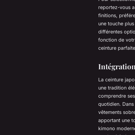
reportez-vous au
finitions, préfé
une touche plus
différentes opti
fonction de votr
ceinture parfait
Intégration
La ceinture japo
une tradition él
comprendre ses 
quotidien. Dans
vêtements sobre
apportant une to
kimono moderne 